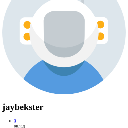
jaybekster
0
вклад