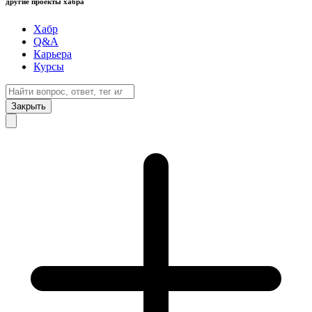
другие проекты хабра
Хабр
Q&A
Карьера
Курсы
Закрыть