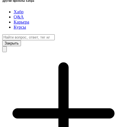
другие проекты хабра
Хабр
Q&A
Карьера
Курсы
Закрыть