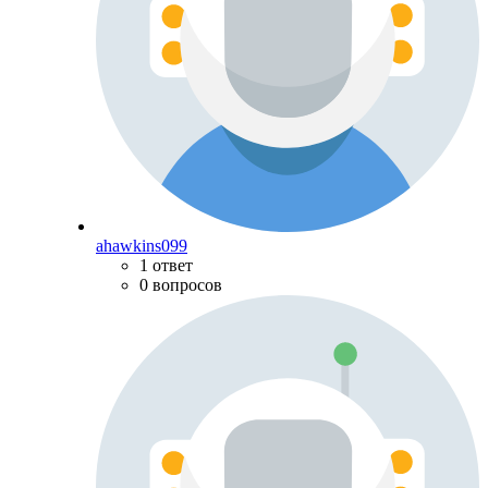
ahawkins099
1 ответ
0 вопросов