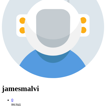
jamesmalvi
0
вклад