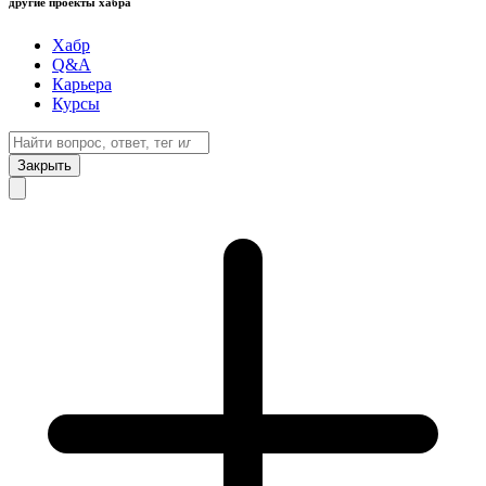
другие проекты хабра
Хабр
Q&A
Карьера
Курсы
Закрыть