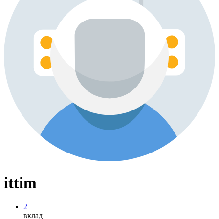
ittim
2
вклад