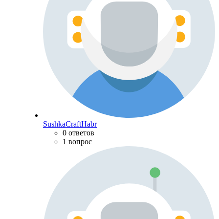
SushkaCraftHabr
0 ответов
1 вопрос