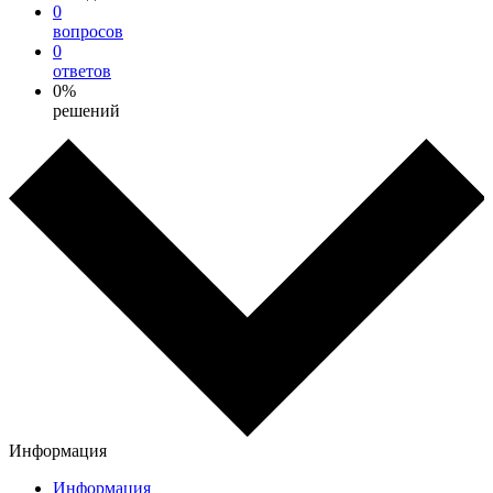
0
вопросов
0
ответов
0%
решений
Информация
Информация