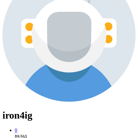
iron4ig
0
вклад