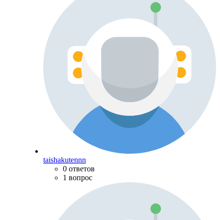
taishakutennn
0 ответов
1 вопрос