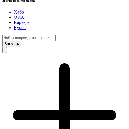
другие проекты хабра
Хабр
Q&A
Карьера
Курсы
Закрыть