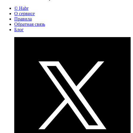
© Habr
О сервисе
Правила
Обратная связь
Блог