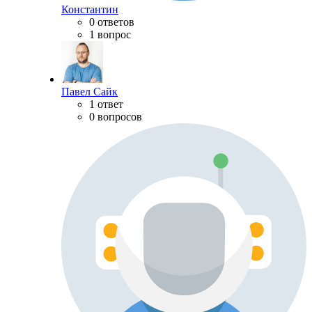
Константин
0 ответов
1 вопрос
Павел Сайк
1 ответ
0 вопросов