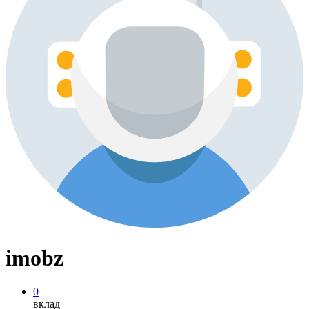
imobz
0
вклад