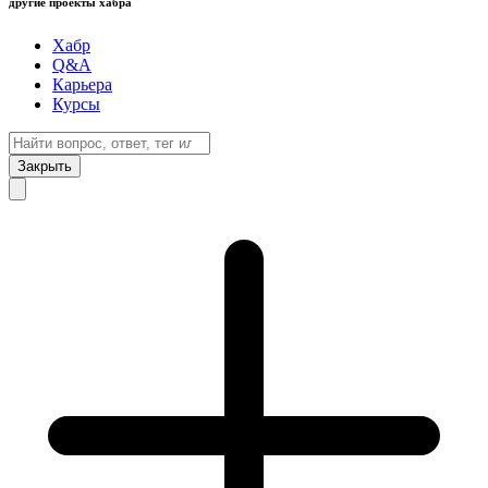
другие проекты хабра
Хабр
Q&A
Карьера
Курсы
Закрыть