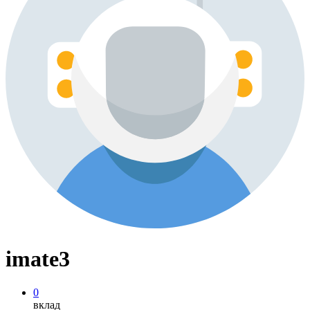
imate3
0
вклад