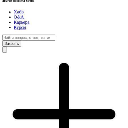
другие проекты хабра
Хабр
Q&A
Карьера
Курсы
Закрыть