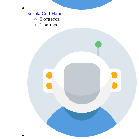
SushkaCraftHabr
0 ответов
1 вопрос