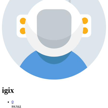
igix
0
вклад