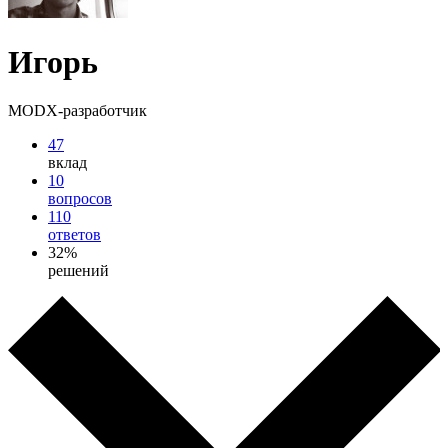
Игорь
MODX-разработчик
47
вклад
10
вопросов
110
ответов
32%
решений