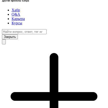
другие проекты хабра
Хабр
Q&A
Карьера
Курсы
Закрыть