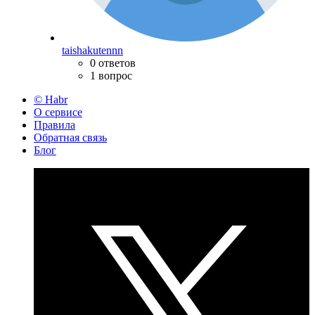
taishakutennn
0 ответов
1 вопрос
© Habr
О сервисе
Правила
Обратная связь
Блог