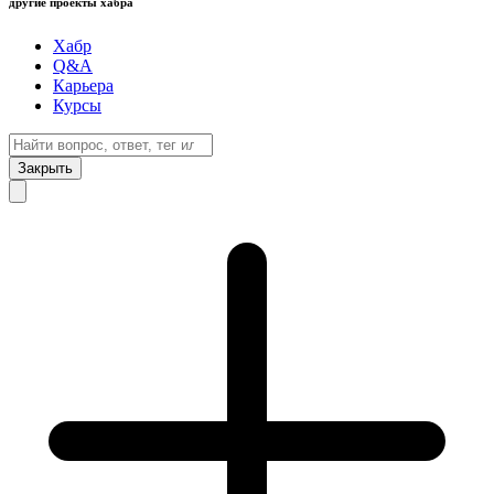
другие проекты хабра
Хабр
Q&A
Карьера
Курсы
Закрыть