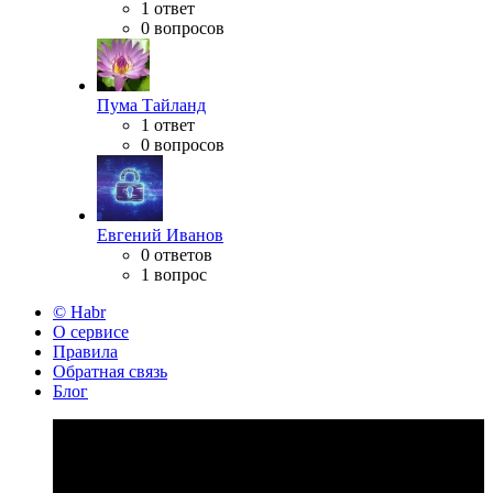
1 ответ
0 вопросов
Пума Тайланд
1 ответ
0 вопросов
Евгений Иванов
0 ответов
1 вопрос
© Habr
О сервисе
Правила
Обратная связь
Блог