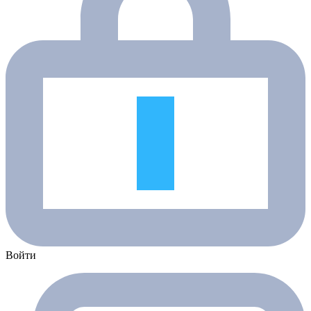
Войти