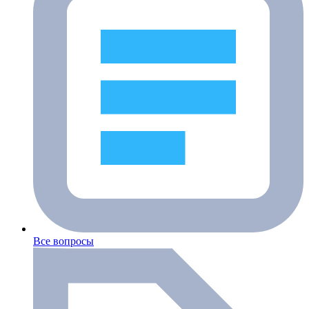
Все вопросы