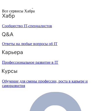
Все сервисы Хабра
Сообщество IT-специалистов
Ответы на любые вопросы об IT
Профессиональное развитие в IT
Обучение для смены профессии, роста в карьере и
саморазвития