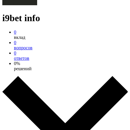
i9bet info
0
вклад
0
вопросов
0
ответов
0%
решений