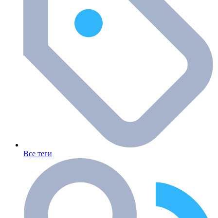
Все теги