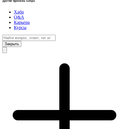
другие проекты хабра
Хабр
Q&A
Карьера
Курсы
Закрыть