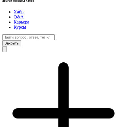
другие проекты хабра
Хабр
Q&A
Карьера
Курсы
Закрыть