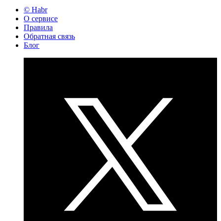
© Habr
О сервисе
Правила
Обратная связь
Блог