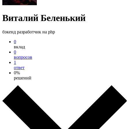
Виталий Беленький
бэкенд разработчик на php
0
вклад
0
вопросов
1
ответ
0%
решений