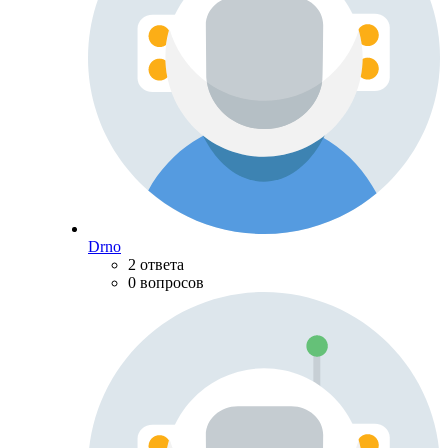
Drno
2 ответа
0 вопросов