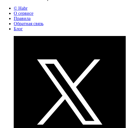
© Habr
О сервисе
Правила
Обратная связь
Блог