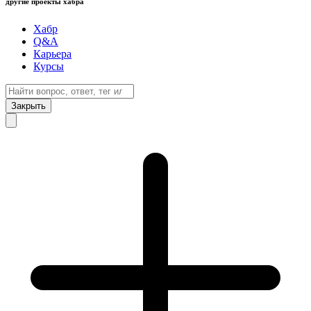
другие проекты хабра
Хабр
Q&A
Карьера
Курсы
Закрыть