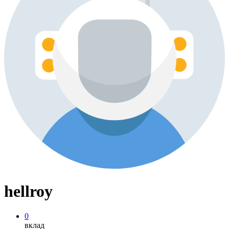
hellroy
0
вклад