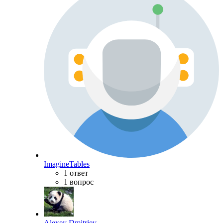
ImagineTables
1 ответ
1 вопрос
Alexey Dmitriev