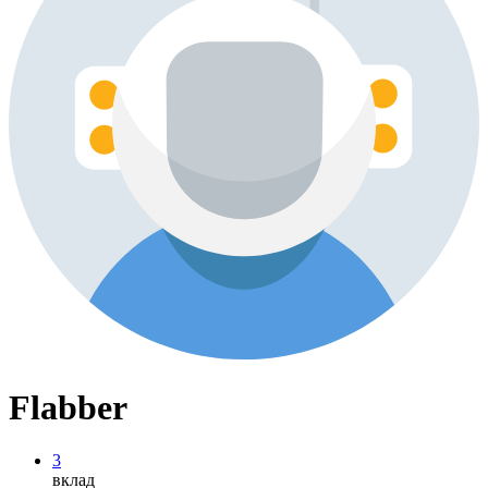
Flabber
3
вклад