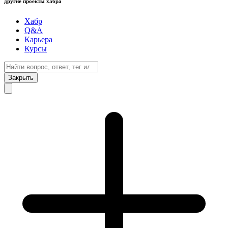
другие проекты хабра
Хабр
Q&A
Карьера
Курсы
Закрыть