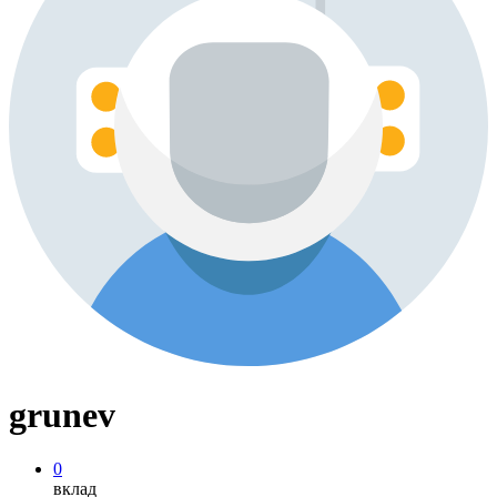
grunev
0
вклад