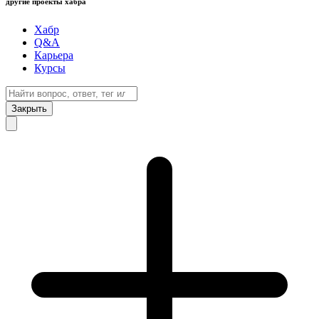
другие проекты хабра
Хабр
Q&A
Карьера
Курсы
Закрыть