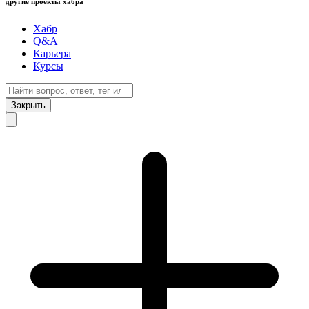
другие проекты хабра
Хабр
Q&A
Карьера
Курсы
Закрыть