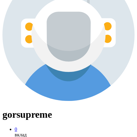
gorsupreme
0
вклад