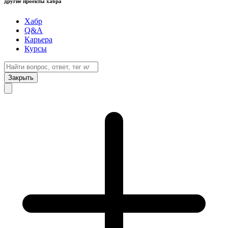
другие проекты хабра
Хабр
Q&A
Карьера
Курсы
Закрыть