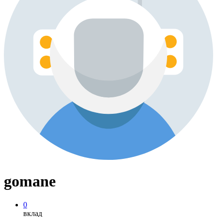
gomane
0
вклад