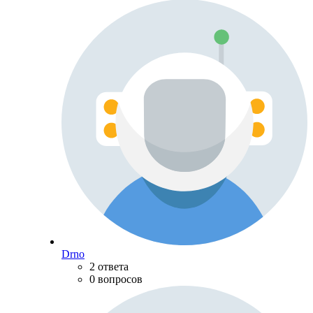
Drno
2 ответа
0 вопросов