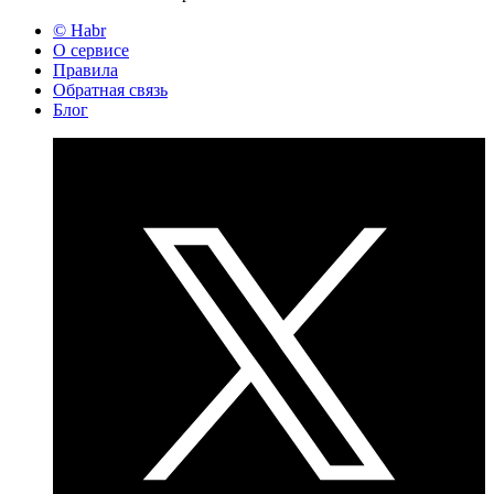
© Habr
О сервисе
Правила
Обратная связь
Блог