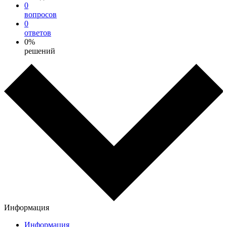
0
вопросов
0
ответов
0%
решений
Информация
Информация