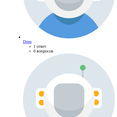
Drno
1 ответ
0 вопросов