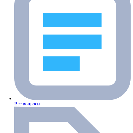
Все вопросы