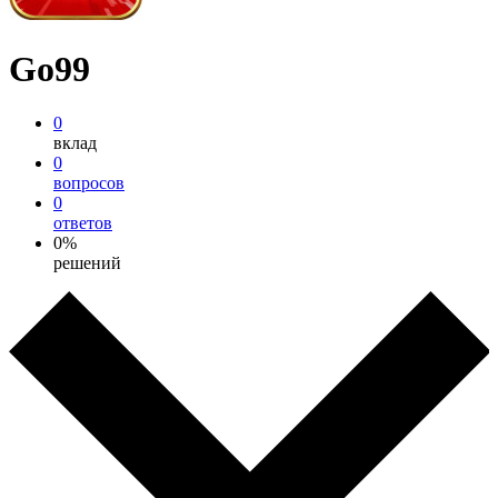
Go99
0
вклад
0
вопросов
0
ответов
0%
решений