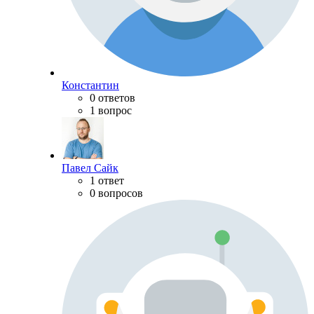
Константин
0 ответов
1 вопрос
Павел Сайк
1 ответ
0 вопросов