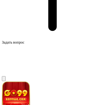
Задать вопрос