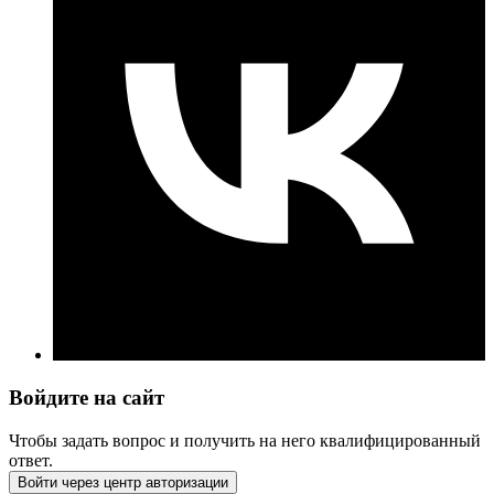
Войдите на сайт
Чтобы задать вопрос и получить на него квалифицированный
ответ.
Войти через центр авторизации