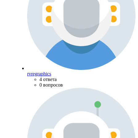
rvregraphics
4 ответа
0 вопросов