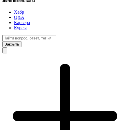
другие проекты хабра
Хабр
Q&A
Карьера
Курсы
Закрыть