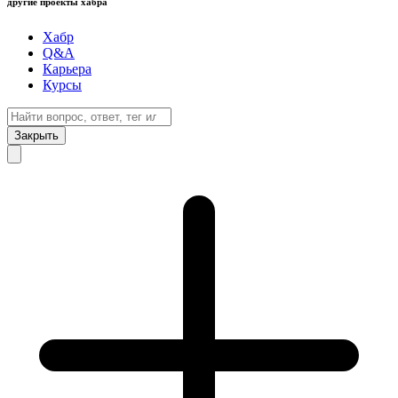
другие проекты хабра
Хабр
Q&A
Карьера
Курсы
Закрыть