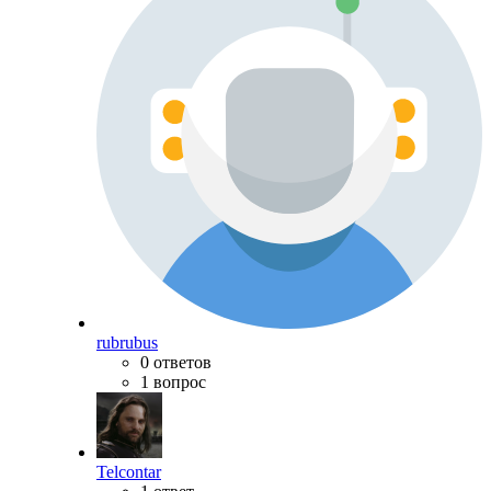
rubrubus
0 ответов
1 вопрос
Telcontar