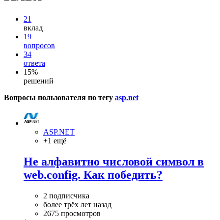
21
вклад
19
вопросов
34
ответа
15%
решений
Вопросы пользователя по тегу
asp.net
ASP.NET
+1 ещё
Не алфавитно числовой символ в
web.config. Как победить?
2 подписчика
более трёх лет назад
2675 просмотров