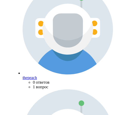
thepeach
0 ответов
1 вопрос