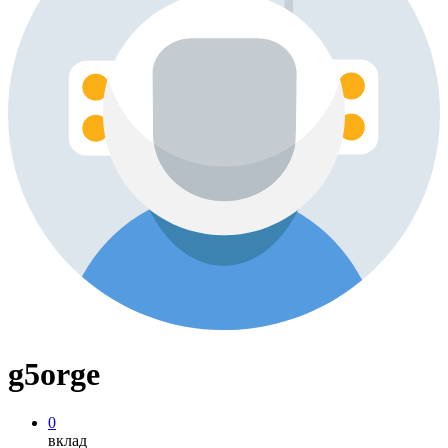
g5orge
0
вклад