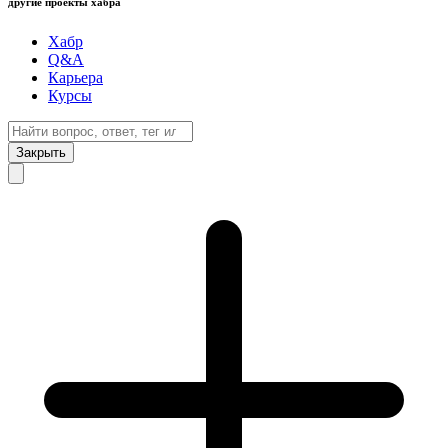
другие проекты хабра
Хабр
Q&A
Карьера
Курсы
Закрыть