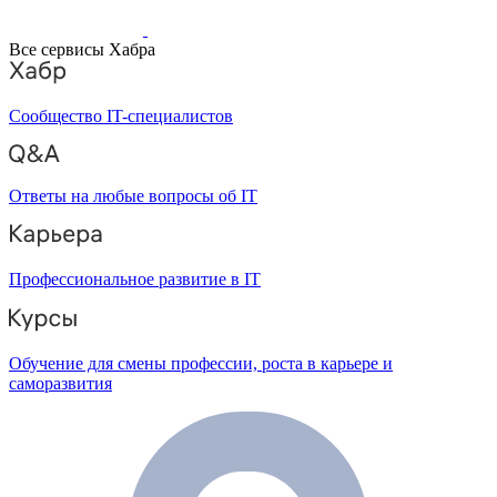
Все сервисы Хабра
Сообщество IT-специалистов
Ответы на любые вопросы об IT
Профессиональное развитие в IT
Обучение для смены профессии, роста в карьере и
саморазвития