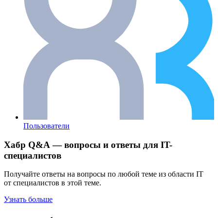
Пользователи
Хабр Q&A — вопросы и ответы для IT-
специалистов
Получайте ответы на вопросы по любой теме из области IT
от специалистов в этой теме.
Узнать больше