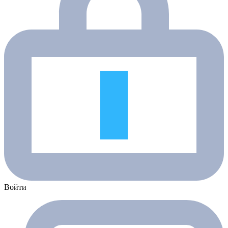
Войти