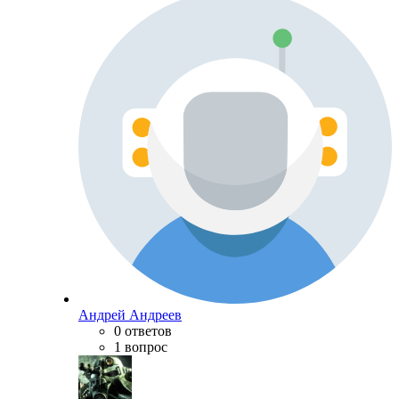
Андрей Андреев
0 ответов
1 вопрос