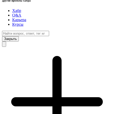
другие проекты хабра
Хабр
Q&A
Карьера
Курсы
Закрыть