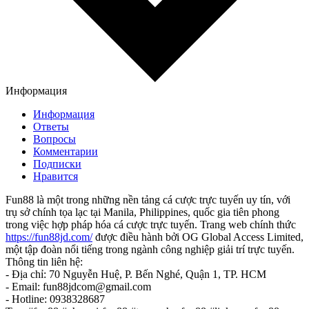
Информация
Информация
Ответы
Вопросы
Комментарии
Подписки
Нравится
Fun88 là một trong những nền tảng cá cược trực tuyến uy tín, với
trụ sở chính tọa lạc tại Manila, Philippines, quốc gia tiên phong
trong việc hợp pháp hóa cá cược trực tuyến. Trang web chính thức
https://fun88jd.com/
được điều hành bởi OG Global Access Limited,
một tập đoàn nổi tiếng trong ngành công nghiệp giải trí trực tuyến.
Thông tin liên hệ:
- Địa chỉ: 70 Nguyễn Huệ, P. Bến Nghé, Quận 1, TP. HCM
- Email: fun88jdcom@gmail.com
- Hotline: 0938328687