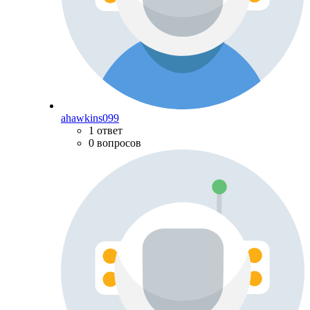
ahawkins099
1 ответ
0 вопросов