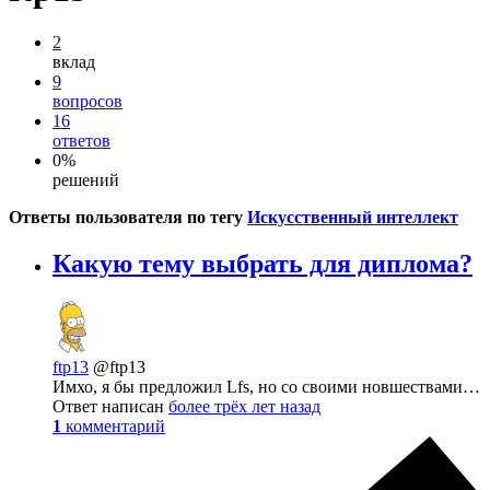
2
вклад
9
вопросов
16
ответов
0%
решений
Ответы пользователя по тегу
Искусственный интеллект
Какую тему выбрать для диплома?
ftp13
@ftp13
Имхо, я бы предложил Lfs, но со своими новшествами…
Ответ написан
более трёх лет назад
1
комментарий