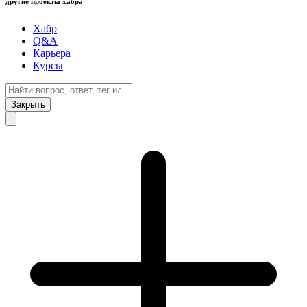
другие проекты хабра
Хабр
Q&A
Карьера
Курсы
Закрыть