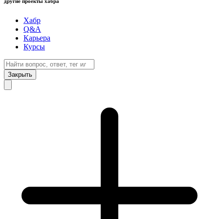
другие проекты хабра
Хабр
Q&A
Карьера
Курсы
Закрыть