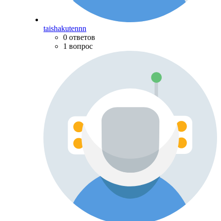
taishakutennn
0 ответов
1 вопрос