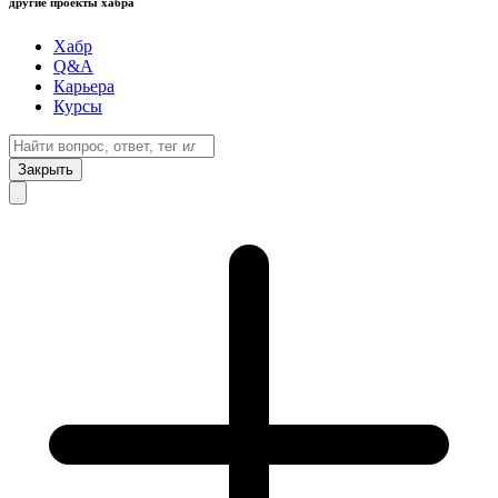
другие проекты хабра
Хабр
Q&A
Карьера
Курсы
Закрыть