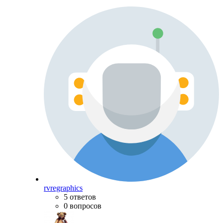
rvregraphics
5 ответов
0 вопросов