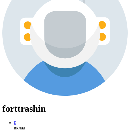
forttrashin
0
вклад