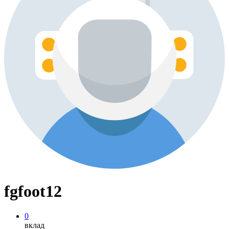
fgfoot12
0
вклад