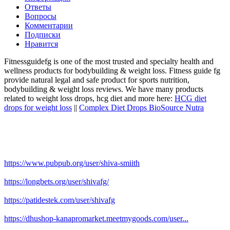
Ответы
Вопросы
Комментарии
Подписки
Нравится
Fitnessguidefg is one of the most trusted and specialty health and
wellness products for bodybuilding & weight loss. Fitness guide fg
provide natural legal and safe product for sports nutrition,
bodybuilding & weight loss reviews. We have many products
related to weight loss drops, hcg diet and more here:
HCG diet
drops for weight loss
||
Complex Diet Drops BioSource Nutra
https://www.pubpub.org/user/shiva-smiith
https://longbets.org/user/shivafg/
https://patidestek.com/user/shivafg
https://dhushop-kanapromarket.meetmygoods.com/user...