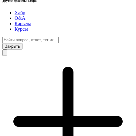
другие проекты хабра
Хабр
Q&A
Карьера
Курсы
Закрыть