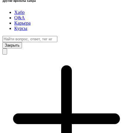
другие проекты хабра
Хабр
Q&A
Карьера
Курсы
Закрыть