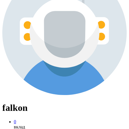
falkon
0
вклад