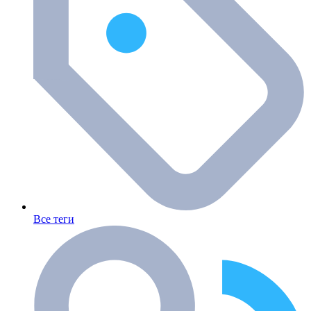
Все теги