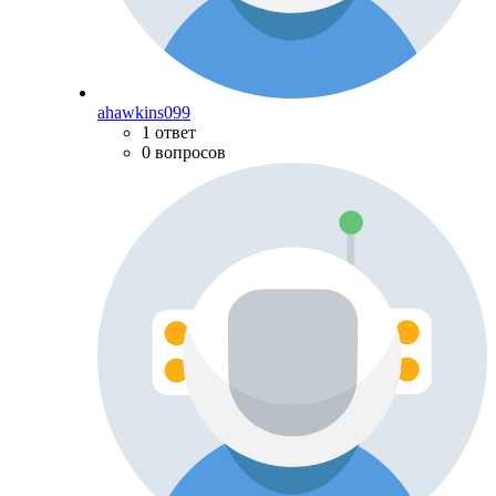
ahawkins099
1 ответ
0 вопросов