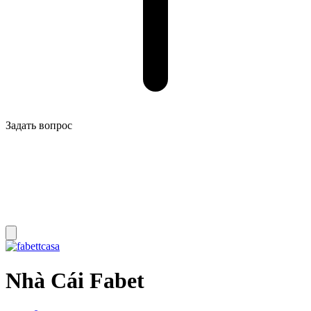
Задать вопрос
Nhà Cái Fabet