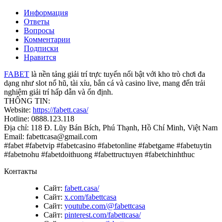
Информация
Ответы
Вопросы
Комментарии
Подписки
Нравится
FABET
là nền tảng giải trí trực tuyến nổi bật với kho trò chơi đa
dạng như slot nổ hũ, tài xỉu, bắn cá và casino live, mang đến trải
nghiệm giải trí hấp dẫn và ổn định.
THÔNG TIN:
Website:
https://fabett.casa/
Hotline: 0888.123.118
Địa chỉ: 118 Đ. Lũy Bán Bích, Phú Thạnh, Hồ Chí Minh, Việt Nam
Email: fabettcasa@gmail.com
#fabet #fabetvip #fabetcasino #fabetonline #fabetgame #fabetuytin
#fabetnohu #fabetdoithuong #fabettructuyen #fabetchinhthuc
Контакты
Сайт:
fabett.casa/
Сайт:
x.com/fabettcasa
Сайт:
youtube.com/@fabettcasa
Сайт:
pinterest.com/fabettcasa/