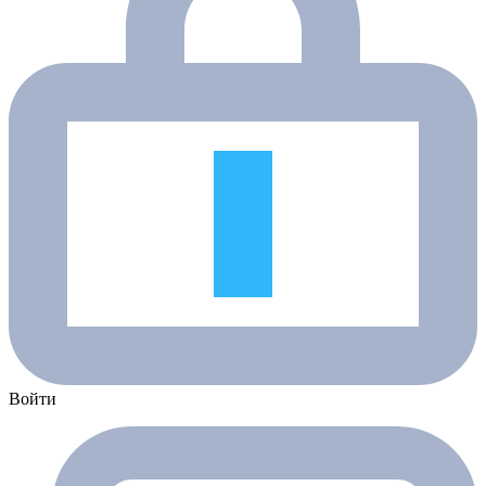
Войти