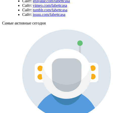
Сайт:
gravatar.com/fabettcasa
Сайт:
vimeo.com/fabettcasa
Сайт:
tumblr.com/fabettcasa
Сайт:
issuu.com/fabettcasa
Самые активные сегодня