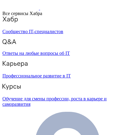
Все сервисы Хабра
Сообщество IT-специалистов
Ответы на любые вопросы об IT
Профессиональное развитие в IT
Обучение для смены профессии, роста в карьере и
саморазвития