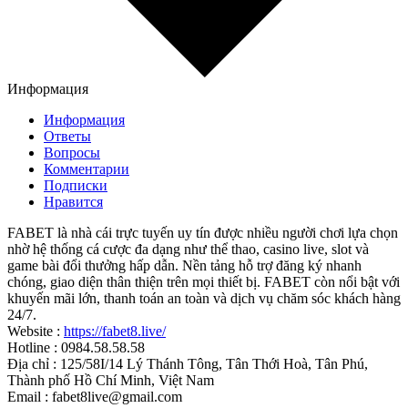
Информация
Информация
Ответы
Вопросы
Комментарии
Подписки
Нравится
FABET là nhà cái trực tuyến uy tín được nhiều người chơi lựa chọn
nhờ hệ thống cá cược đa dạng như thể thao, casino live, slot và
game bài đổi thưởng hấp dẫn. Nền tảng hỗ trợ đăng ký nhanh
chóng, giao diện thân thiện trên mọi thiết bị. FABET còn nổi bật với
khuyến mãi lớn, thanh toán an toàn và dịch vụ chăm sóc khách hàng
24/7.
Website :
https://fabet8.live/
Hotline : 0984.58.58.58
Địa chỉ : 125/58I/14 Lý Thánh Tông, Tân Thới Hoà, Tân Phú,
Thành phố Hồ Chí Minh, Việt Nam
Email : fabet8live@gmail.com