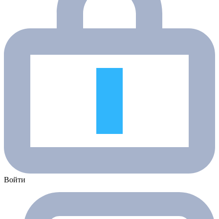
Войти