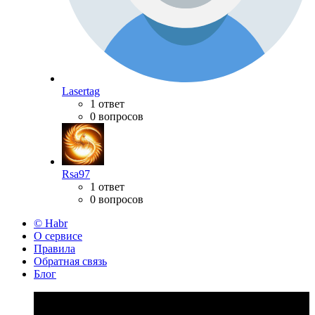
Lasertag
1 ответ
0 вопросов
Rsa97
1 ответ
0 вопросов
© Habr
О сервисе
Правила
Обратная связь
Блог