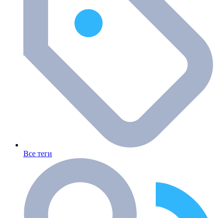
Все теги