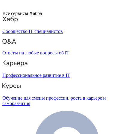
Все сервисы Хабра
Сообщество IT-специалистов
Ответы на любые вопросы об IT
Профессиональное развитие в IT
Обучение для смены профессии, роста в карьере и
саморазвития