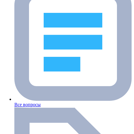
Все вопросы