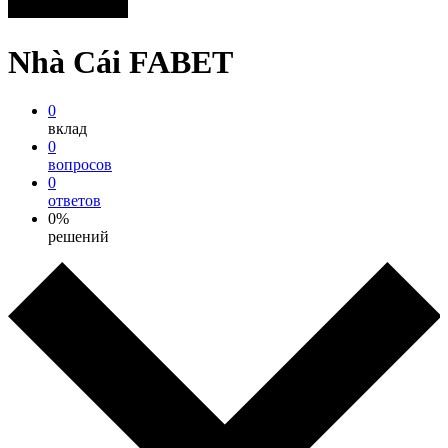
Nhà Cái FABET
0
вклад
0
вопросов
0
ответов
0%
решений