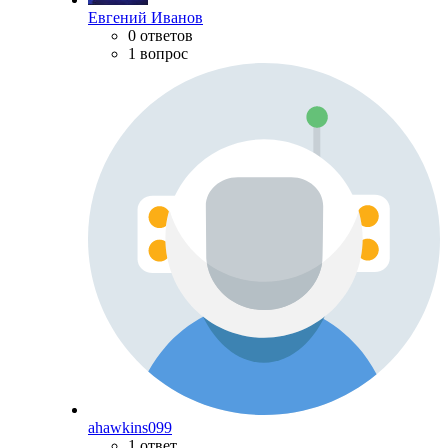
Евгений Иванов
0 ответов
1 вопрос
ahawkins099
1 ответ