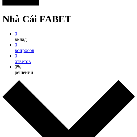
Nhà Cái FABET
0
вклад
0
вопросов
0
ответов
0%
решений