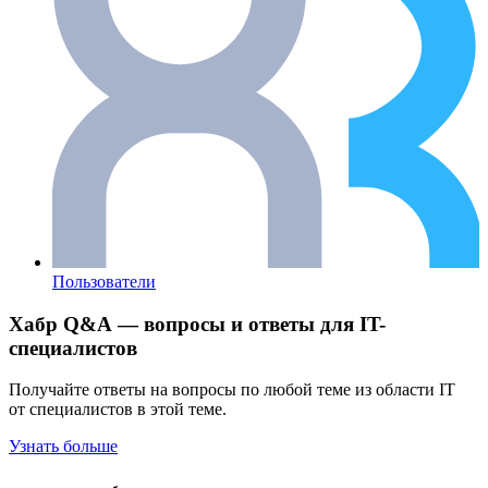
Пользователи
Хабр Q&A — вопросы и ответы для IT-
специалистов
Получайте ответы на вопросы по любой теме из области IT
от специалистов в этой теме.
Узнать больше