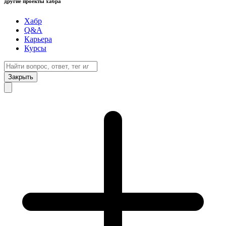
другие проекты хабра
Хабр
Q&A
Карьера
Курсы
Закрыть