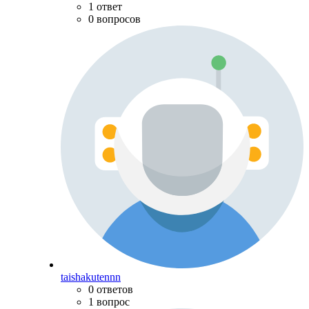
1 ответ
0 вопросов
taishakutennn
0 ответов
1 вопрос