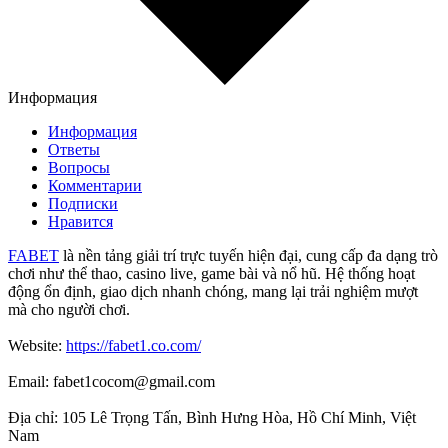
Информация
Информация
Ответы
Вопросы
Комментарии
Подписки
Нравится
FABET
là nền tảng giải trí trực tuyến hiện đại, cung cấp đa dạng trò
chơi như thể thao, casino live, game bài và nổ hũ. Hệ thống hoạt
động ổn định, giao dịch nhanh chóng, mang lại trải nghiệm mượt
mà cho người chơi.
Website:
https://fabet1.co.com/
Email: fabet1cocom@gmail.com
Địa chỉ: 105 Lê Trọng Tấn, Bình Hưng Hòa, Hồ Chí Minh, Việt
Nam