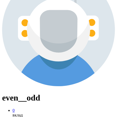
even__odd
0
вклад