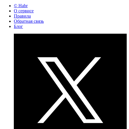
© Habr
О сервисе
Правила
Обратная связь
Блог