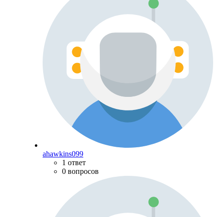
ahawkins099
1 ответ
0 вопросов