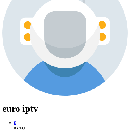
euro iptv
0
вклад