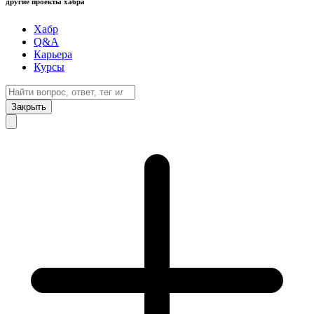
другие проекты хабра
Хабр
Q&A
Карьера
Курсы
Закрыть