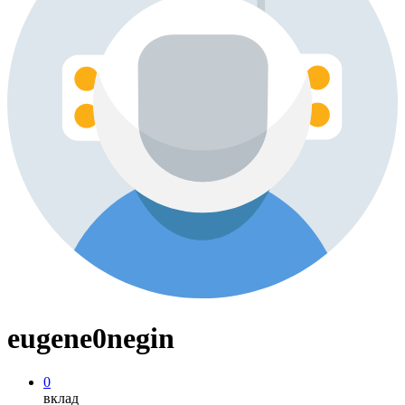
eugene0negin
0
вклад