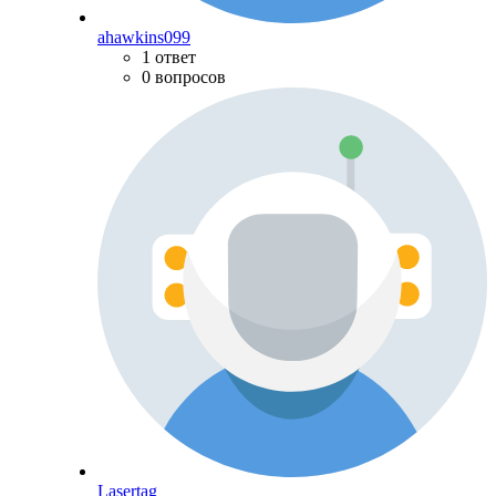
ahawkins099
1 ответ
0 вопросов
Lasertag