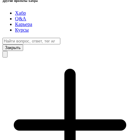
другие проекты хабра
Хабр
Q&A
Карьера
Курсы
Закрыть