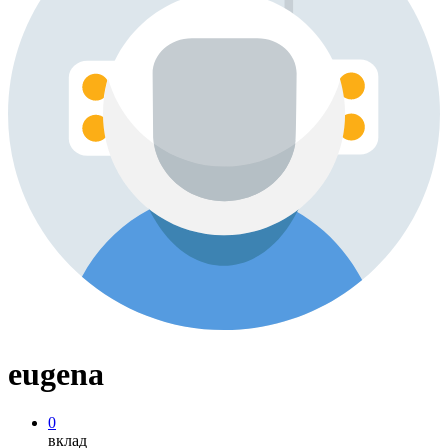
eugena
0
вклад