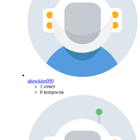
ahawkins099
1 ответ
0 вопросов