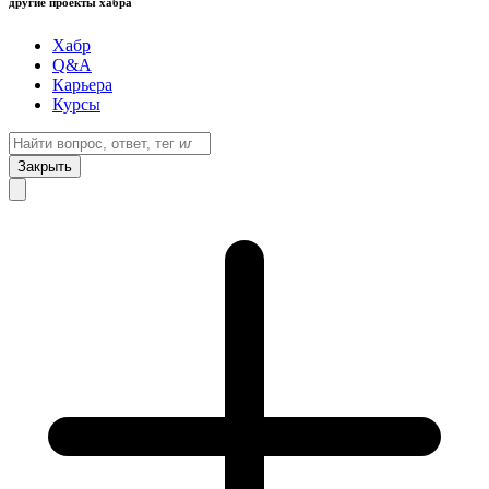
другие проекты хабра
Хабр
Q&A
Карьера
Курсы
Закрыть