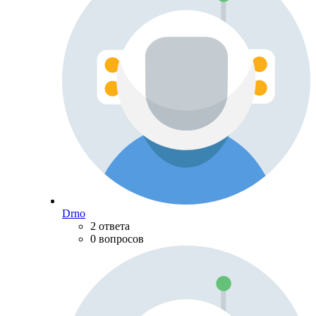
Drno
2 ответа
0 вопросов