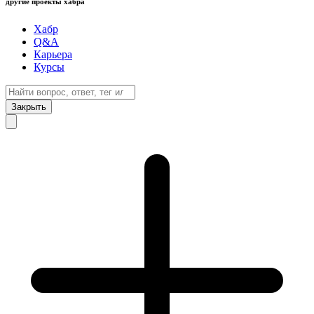
другие проекты хабра
Хабр
Q&A
Карьера
Курсы
Закрыть