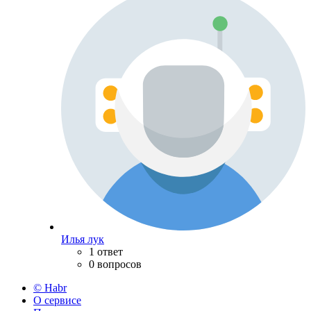
Илья лук
1 ответ
0 вопросов
© Habr
О сервисе