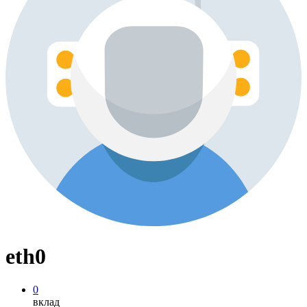
eth0
0
вклад