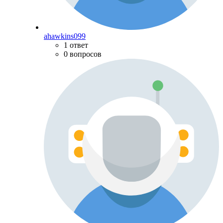
ahawkins099
1 ответ
0 вопросов