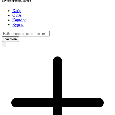
другие проекты хабра
Хабр
Q&A
Карьера
Курсы
Закрыть