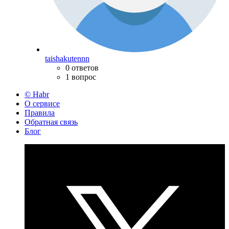
taishakutennn
0 ответов
1 вопрос
© Habr
О сервисе
Правила
Обратная связь
Блог