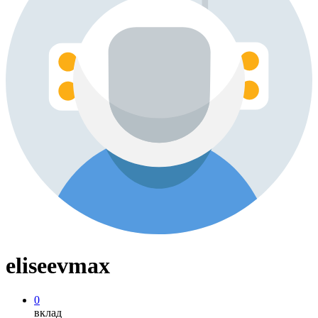
eliseevmax
0
вклад