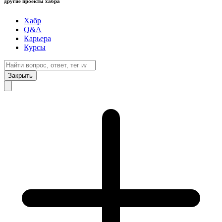
другие проекты хабра
Хабр
Q&A
Карьера
Курсы
Закрыть