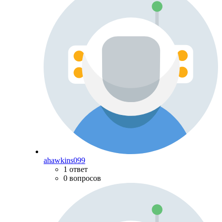
ahawkins099
1 ответ
0 вопросов