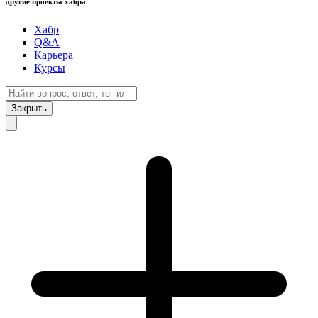
другие проекты хабра
Хабр
Q&A
Карьера
Курсы
Закрыть