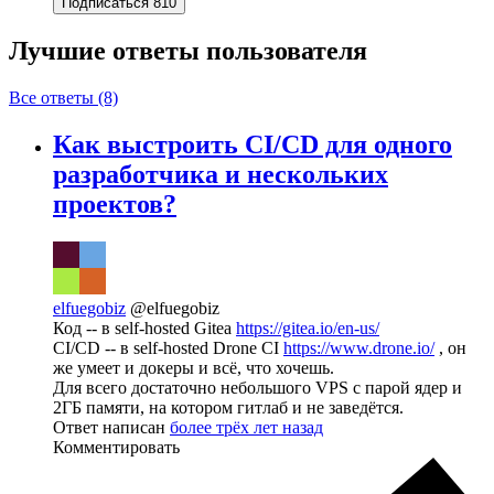
Подписаться
810
Лучшие ответы
пользователя
Все ответы (8)
Как выстроить CI/CD для одного
разработчика и нескольких
проектов?
elfuegobiz
@elfuegobiz
Код -- в self-hosted Gitea
https://gitea.io/en-us/
CI/CD -- в self-hosted Drone CI
https://www.drone.io/
, он
же умеет и докеры и всё, что хочешь.
Для всего достаточно небольшого VPS c парой ядер и
2ГБ памяти, на котором гитлаб и не заведётся.
Ответ написан
более трёх лет назад
Комментировать