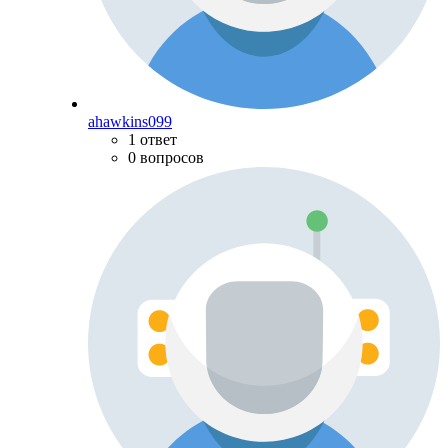
ahawkins099
1 ответ
0 вопросов