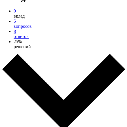
0
вклад
5
вопросов
8
ответов
25%
решений