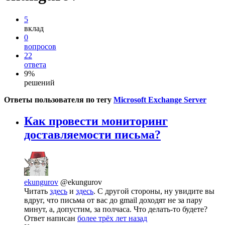
5
вклад
0
вопросов
22
ответа
9%
решений
Ответы пользователя по тегу
Microsoft Exchange Server
Как провести мониторинг
доставляемости письма?
ekungurov
@ekungurov
Читать
здесь
и
здесь
. С другой стороны, ну увидите вы
вдруг, что письма от вас до gmail доходят не за пару
минут, а, допустим, за полчаса. Что делать-то будете?
Ответ написан
более трёх лет назад