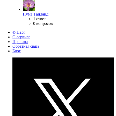
Пума Тайланд
1 ответ
0 вопросов
© Habr
О сервисе
Правила
Обратная связь
Блог