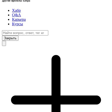
другие проекты хабра
Хабр
Q&A
Карьера
Курсы
Закрыть