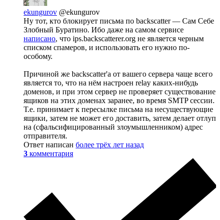
ekungurov
@ekungurov
Ну тот, кто блокирует письма по backscatter — Сам Себе
Злобный Буратино. Ибо даже на самом сервисе
написано
, что ips.backscatterer.org не является черным
списком спамеров, и использовать его нужно по-
особому.
Причиной же backscatter'а от вашего сервера чаще всего
является то, что на нём настроен relay каких-нибудь
доменов, и при этом сервер не проверяет существование
ящиков на этих доменах заранее, во время SMTP сессии.
Т.е. принимает к пересылке письма на несуществующие
ящики, затем не может его доставить, затем делает отлуп
на (сфальсифицированный злоумышленником) адрес
отправителя.
Ответ написан
более трёх лет назад
3
комментария