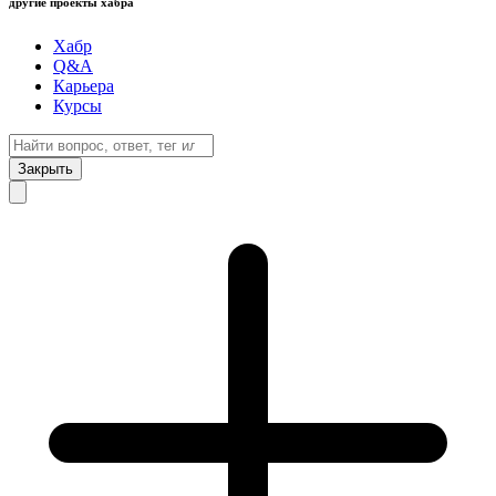
другие проекты хабра
Хабр
Q&A
Карьера
Курсы
Закрыть