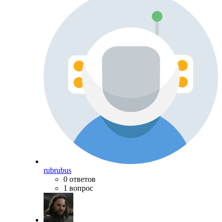
rubrubus
0 ответов
1 вопрос