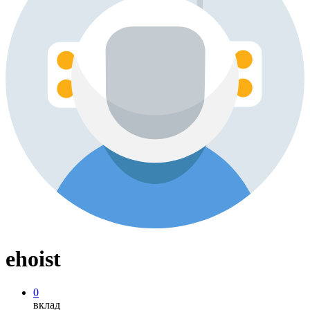
ehoist
0
вклад