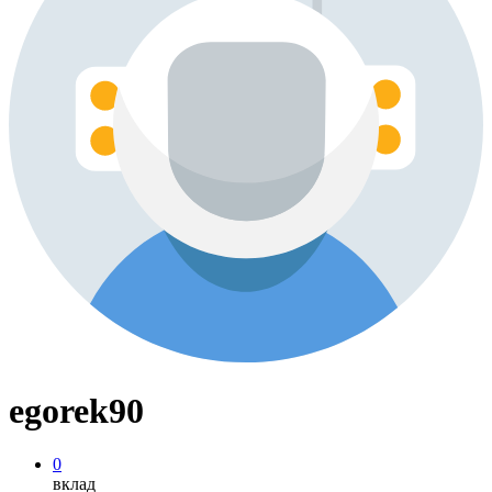
egorek90
0
вклад