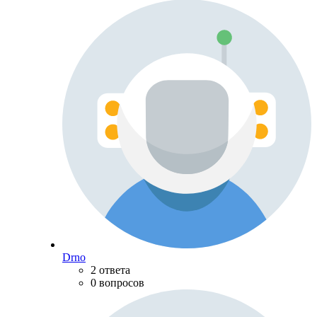
Drno
2 ответа
0 вопросов