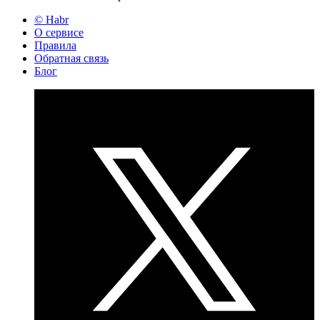
© Habr
О сервисе
Правила
Обратная связь
Блог