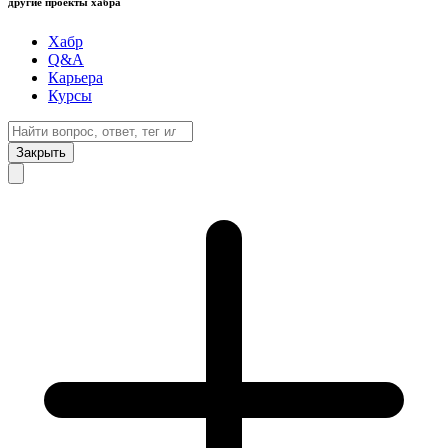
другие проекты хабра
Хабр
Q&A
Карьера
Курсы
Закрыть