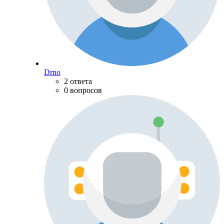
Drno
2 ответа
0 вопросов