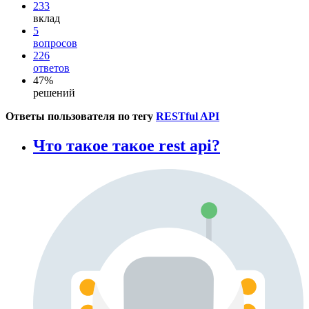
233
вклад
5
вопросов
226
ответов
47%
решений
Ответы пользователя по тегу
RESTful API
Что такое такое rest api?