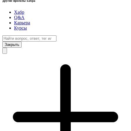
другие проекты хабра
Хабр
Q&A
Карьера
Курсы
Закрыть