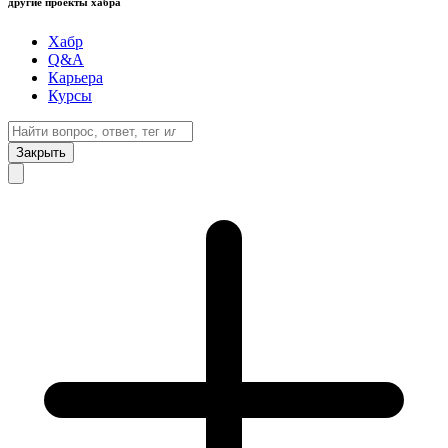
другие проекты хабра
Хабр
Q&A
Карьера
Курсы
Закрыть