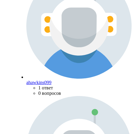
ahawkins099
1 ответ
0 вопросов