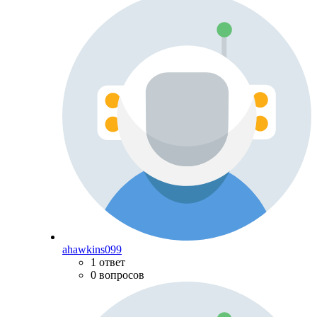
ahawkins099
1 ответ
0 вопросов