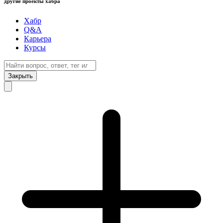
другие проекты хабра
Хабр
Q&A
Карьера
Курсы
Закрыть