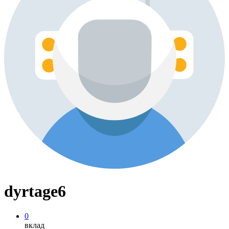
dyrtage6
0
вклад