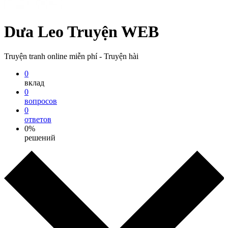
Dưa Leo Truyện WEB
Truyện tranh online miễn phí - Truyện hài
0
вклад
0
вопросов
0
ответов
0%
решений