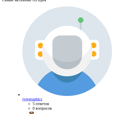
rvregraphics
5 ответов
0 вопросов