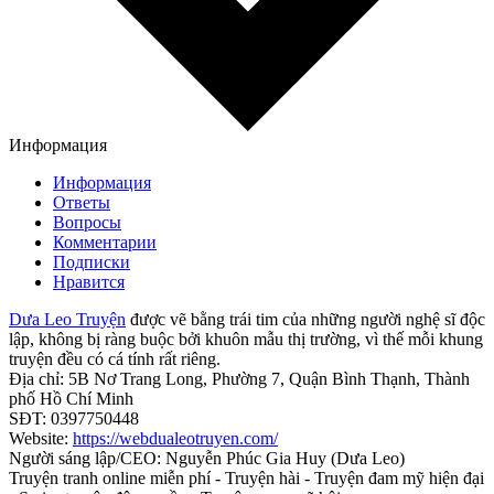
Информация
Информация
Ответы
Вопросы
Комментарии
Подписки
Нравится
Dưa Leo Truyện
được vẽ bằng trái tim của những người nghệ sĩ độc
lập, không bị ràng buộc bởi khuôn mẫu thị trường, vì thế mỗi khung
truyện đều có cá tính rất riêng.
Địa chỉ: 5B Nơ Trang Long, Phường 7, Quận Bình Thạnh, Thành
phố Hồ Chí Minh
SĐT: 0397750448
Website:
https://webdualeotruyen.com/
Người sáng lập/CEO: Nguyễn Phúc Gia Huy (Dưa Leo)
Truyện tranh online miễn phí - Truyện hài - Truyện đam mỹ hiện đại