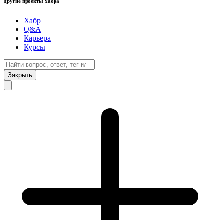
другие проекты хабра
Хабр
Q&A
Карьера
Курсы
Закрыть