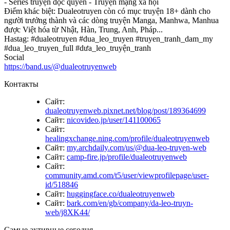
- Series truyện độc quyền - Truyện mạng xã hội
Điểm khác biệt: Dualeotruyen còn có mục truyện 18+ dành cho
người trưởng thành và các dòng truyện Manga, Manhwa, Manhua
được Việt hóa từ Nhật, Hàn, Trung, Anh, Pháp...
Hastag: #dualeotruyen #dua_leo_truyen #truyen_tranh_dam_my
#dua_leo_truyen_full #dưa_leo_truyện_tranh
Social
https://band.us/@dualeotruyenweb
Контакты
Сайт:
dualeotruyenweb.pixnet.net/blog/post/189364699
Сайт:
nicovideo.jp/user/141100065
Сайт:
healingxchange.ning.com/profile/dualeotruyenweb
Сайт:
my.archdaily.com/us/@dua-leo-truyen-web
Сайт:
camp-fire.jp/profile/dualeotruyenweb
Сайт:
community.amd.com/t5/user/viewprofilepage/user-
id/518846
Сайт:
huggingface.co/dualeotruyenweb
Сайт:
bark.com/en/gb/company/da-leo-truyn-
web/j8XK44/
Самые активные сегодня