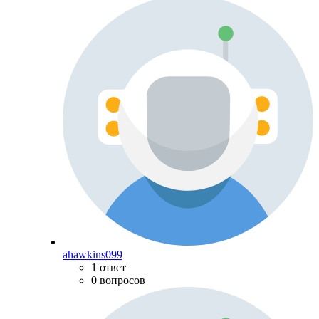
ahawkins099
1 ответ
0 вопросов