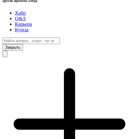
другие проекты хабра
Хабр
Q&A
Карьера
Курсы
Закрыть