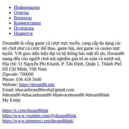
Информация
Ответы
Вопросы
Комментарии
Подписки
Нравится
Dream86 là cổng game cá cược trực tuyến, cung cấp đa dạng các
trò chơi như cá cược thể thao, game bài, slot game và casino trực
tuyến. Với giao diện hiện đại và hệ thống bảo mật tối ưu, Dream86
mang đến cho người chơi trải nghiệm giải trí an toàn và mượt mà.
Địa chỉ: 51 Nguyễn Phi Khanh, P. Tân Định, Quận 1, Thành Phố
Hồ Chí Minh, Việt Nam
Zipcode: 700000
Phone: 036 418 5640
Website:
https://dream86.ink/
Email: nhacaidream86web@gmail.com
#dream86 #nhacaidream86 #linkvaodream86 #dream86ink
My Entity
https://x.com/dream86ink
https://www.youtube.com/@dream86ink
https://www.pinterest.com/dream86ink/