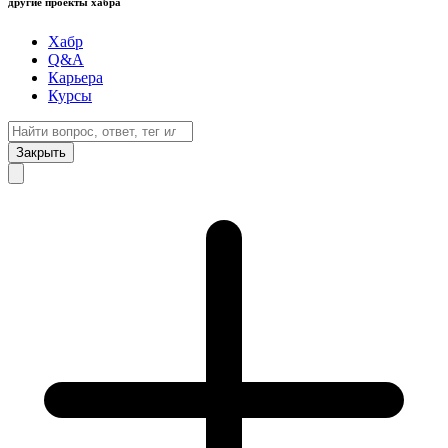
другие проекты хабра
Хабр
Q&A
Карьера
Курсы
Закрыть