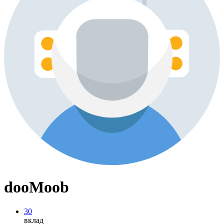
dooMoob
30
вклад